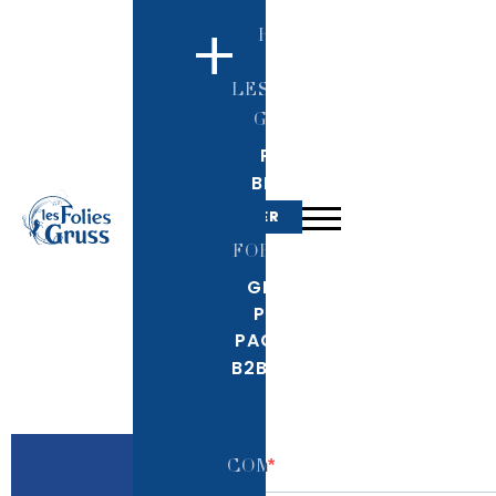
+
HOME
LES FOLIES
GRUSS
PARIS
BÉZIERS
RÉSERVER
FORMULES
GENERAL
PUBLIC
PACKAGES
B2B OFFERS
LA
COMPAGNIE