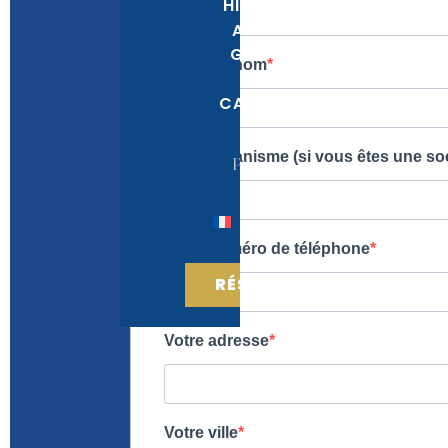
HISTORY
ALEXIS
GRUSS
THE
CAVALRY
PRESS
RÉSERVER