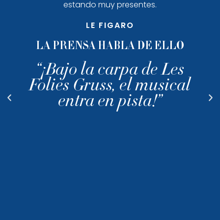
fórmula favorita del patriarca: «La sonrisa de la
eternidad está en la transmisión».
LE PARISIEN
LA PRENSA HABLA DE ELLO
“Les Folies Gruss, a fuego y
llama”