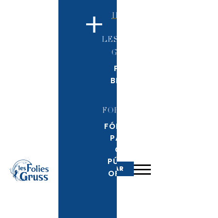
+
INICIO
LES FOLIES
GRUSS
PARÍS
BÉZIERS
FORMULES
FÓRMULAS
PARA EL
GRAN
PÚBLICO
RESERVAR
OFERTAS
B2B
LA