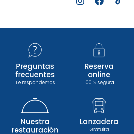
Preguntas
Reserva
Ensayos públicos
frecuentes
online
en Béziers, todo el verano
Te respondemos
100 % segura
MÁS INFORMACIÓN
Nuestra
Lanzadera
restauración
Gratuita