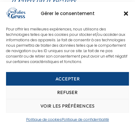
à Paris ou à Béziers
Gérer le consentement
Les Folies Gruss
vous accompagnent dans le
développement de vos réseaux grâce à des
Pour offrir les meilleures expériences, nous utilisons des
soirées d’exception.
Organisez vos soirées
technologies telles que les cookies pour stocker et/ou accéder aux
d’équipe, consolidez vos partenariats, offrez à
informations des appareils. Le fait de consentir à ces technologies
vos clients, prospects, collaborateurs,
nous permettra de traiter des données telles que le comportement
de navigation ou les ID uniques sur ce site. Le fait de ne pas
fournisseurs, partenaires une expérience
consentir ou de retirer son consentement peut avoir un effet négatif
immersive aux Folies Gruss. Vivez des émotions
sur certaines caractéristiques et fonctions.
hors normes au plus près des artistes et faites
profiter vos invités d’un placement et de
ACCEPTER
prestations d’exception à travers 3 temps forts.
Pré-show & Restauration :
Performances
REFUSER
artistiques rythmées par un orchestre live
VOIR LES PRÉFÉRENCES
et instants gourmands.
Show Fantastique :
Une création originale,
Politique de cookies
Politique de confidentialité
équestre et aérienne, présentée par 3
générations de la famille d’Alexis Gruss