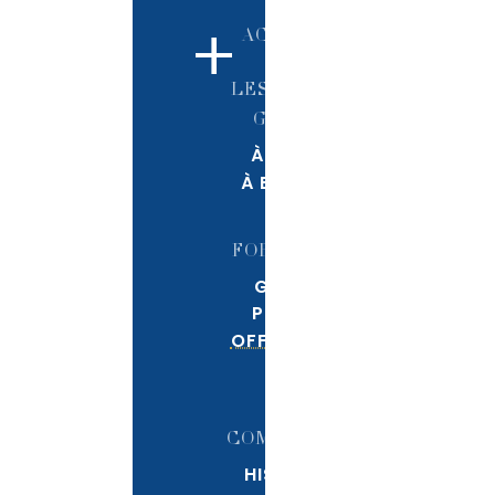
+
ACCUEIL
LES FOLIES
GRUSS
À PARIS
À BÉZIERS
FORMULES
GRAND
PUBLIC
OFFRES B2B
LA
COMPAGNIE
HISTOIRE