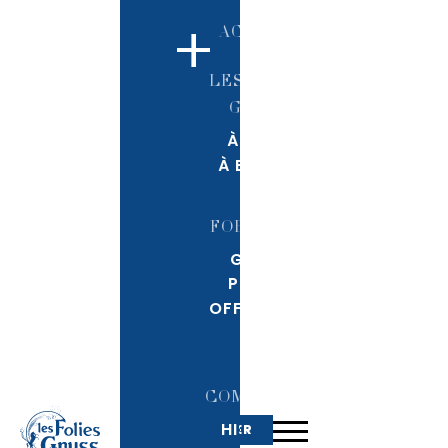
+
ACCUEIL
LES FOLIES
GRUSS
À PARIS
À BÉZIERS
FORMULES
GRAND
PUBLIC
OFFRES B2B
LA
COMPAGNIE
HISTOIRE
RÉSERVER